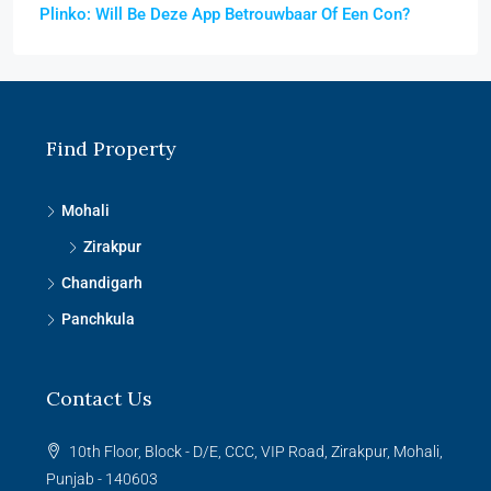
Plinko: Will Be Deze App Betrouwbaar Of Een Con?
Find Property
Mohali
Zirakpur
Chandigarh
Panchkula
Contact Us
10th Floor, Block - D/E, CCC, VIP Road, Zirakpur, Mohali,
Punjab - 140603