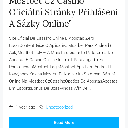
Mostbet Cz Casino
Oficiální Stránky Přihlášení
A Sázky Online”
Site Oficial De Cassino Online E Apostas Zero
BrasilContentBaixe O Aplicativo Mostbet Para Android (
Apk)Mostbet Italy – A Mais Interessante Plataforma De
Apostas E Casino On The Internet Para Jogadores
PortuguesesMostbet LoginMostbet App Para Android E
IosVýhody Kasina MostbetBaixar No IosSportovní Sázení
Online Na Mostbet CzCassinoOpções De ApostasApostas
Em EsportsBônus De Boas-vindas Afin De...
1 year ago
Uncategorized
Read More