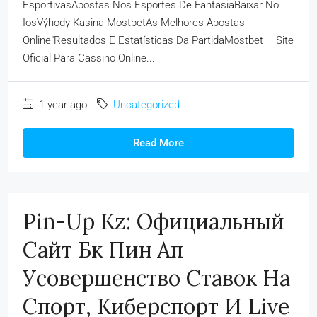
EsportivasApostas Nos Esportes De FantasiaBaixar No
IosVýhody Kasina MostbetAs Melhores Apostas
Online"Resultados E Estatísticas Da PartidaMostbet – Site
Oficial Para Cassino Online...
1 year ago
Uncategorized
Read More
Pin-Up Kz: Официальный
Сайт Бк Пин Ап
Усовершенство Ставок На
Спорт, Киберспорт И Live