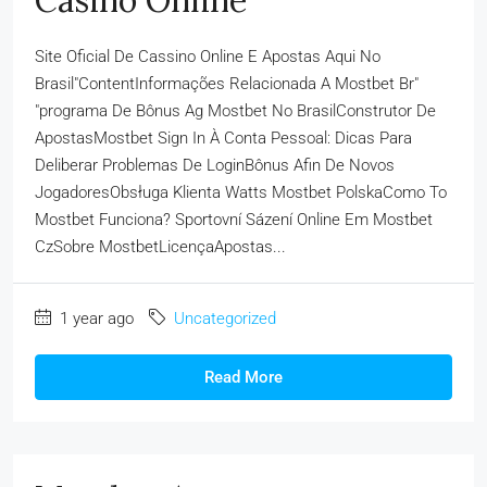
Casino Online
Site Oficial De Cassino Online E Apostas Aqui No
Brasil"ContentInformações Relacionada A Mostbet Br"
"programa De Bônus Ag Mostbet No BrasilConstrutor De
ApostasMostbet Sign In À Conta Pessoal: Dicas Para
Deliberar Problemas De LoginBônus Afin De Novos
JogadoresObsługa Klienta Watts Mostbet PolskaComo To
Mostbet Funciona? Sportovní Sázení Online Em Mostbet
CzSobre MostbetLicençaApostas...
1 year ago
Uncategorized
Read More