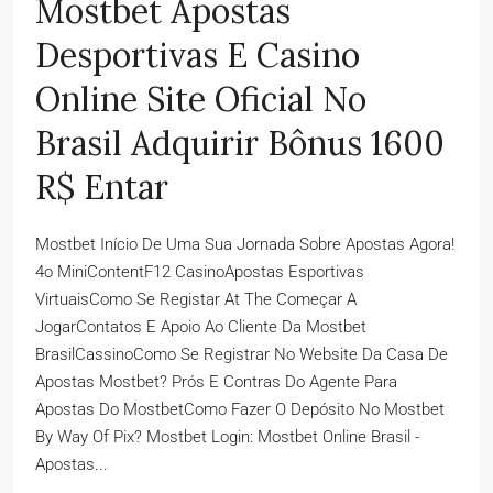
Mostbet Apostas
Desportivas E Casino
Online Site Oficial No
Brasil Adquirir Bônus 1600
R$ Entar
Mostbet Início De Uma Sua Jornada Sobre Apostas Agora!
4o MiniContentF12 CasinoApostas Esportivas
VirtuaisComo Se Registar At The Começar A
JogarContatos E Apoio Ao Cliente Da Mostbet
BrasilCassinoComo Se Registrar No Website Da Casa De
Apostas Mostbet? Prós E Contras Do Agente Para
Apostas Do MostbetComo Fazer O Depósito No Mostbet
By Way Of Pix? Mostbet Login: Mostbet Online Brasil -
Apostas...