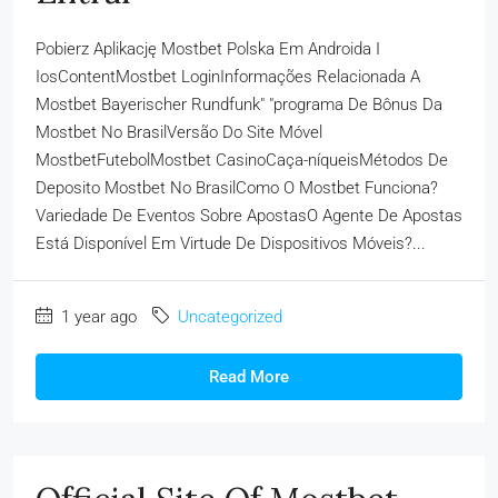
Pobierz Aplikację Mostbet Polska Em Androida I
IosContentMostbet LoginInformações Relacionada A
Mostbet Bayerischer Rundfunk" "programa De Bônus Da
Mostbet No BrasilVersão Do Site Móvel
MostbetFutebolMostbet CasinoCaça-níqueisMétodos De
Deposito Mostbet No BrasilComo O Mostbet Funciona?
Variedade De Eventos Sobre ApostasO Agente De Apostas
Está Disponível Em Virtude De Dispositivos Móveis?...
1 year ago
Uncategorized
Read More