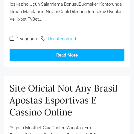
IosKazino Üçün Salamlama BonusuBukmeker Kontorunda
Idman Mərclərinin NövləriCanlı Dilerlərlə Interaktiv Oyunlar
Və 1xbet TvBet...
1 year ago
Uncategorized
Read More
Site Oficial Not Any Brasil
Apostas Esportivas E
Cassino Online
"Sign In Mostbet GuiaContentApostas Em