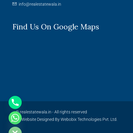
info@realestatewala.in
Find Us On Google Maps
© realestatewala.in - All rights reserved
chaty
Website Designed By Webobix Technologies Pvt. Ltd.
Hide